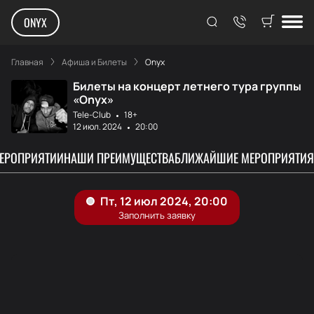
ONYX
Главная
Афиша и Билеты
Onyx
Билеты на концерт летнего тура группы
«Onyx»
Tele-Club
18+
12 июл. 2024
20:00
МЕРОПРИЯТИИ
НАШИ ПРЕИМУЩЕСТВА
БЛИЖАЙШИЕ МЕРОПРИЯТИЯ